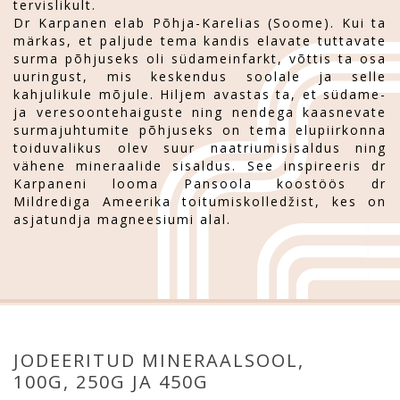
tervislikult.
Dr Karpanen elab Põhja-Karelias (Soome). Kui ta
märkas, et paljude tema kandis elavate tuttavate
surma põhjuseks oli südameinfarkt, võttis ta osa
uuringust, mis keskendus soolale ja selle
kahjulikule mõjule. Hiljem avastas ta, et südame-
ja veresoontehaiguste ning nendega kaasnevate
surmajuhtumite põhjuseks on tema elupiirkonna
toiduvalikus olev suur naatriumisisaldus ning
vähene mineraalide sisaldus. See inspireeris dr
Karpaneni looma Pansoola koostöös dr
Mildrediga Ameerika toitumiskolledžist, kes on
asjatundja magneesiumi alal.
JODEERITUD MINERAALSOOL,
100G, 250G JA 450G