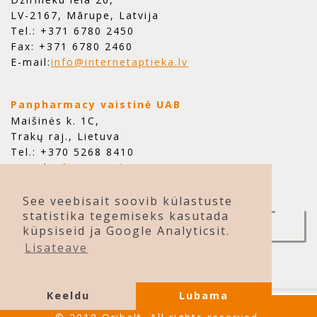
LV-2167, Mārupe, Latvija
Tel.: +371 6780 2450
Fax: +371 6780 2460
E-mail:
info@internetaptieka.lv
Panpharmacy vaistinė UAB
Maišinės k. 1C,
Trakų raj., Lietuva
Tel.: +370 5268 8410
E-mail:
info@ivaist.lt
See veebisait soovib külastuste
statistika tegemiseks kasutada
VÕTA MEIEGA ÜHENDUST
küpsiseid ja Google Analyticsit.
Lisateave
Keeldu
Lubama